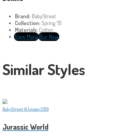
Brand:
BabyStreet
Collection:
Spring '19
Materials:
Cotton
View More
Buy Now
Similar Styles
BabyStreet
14 lutego 2019
Jurassic World